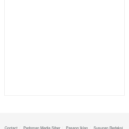
Contact
Pedoman Media Siber
Pasang Iklan
Susunan Redaksi