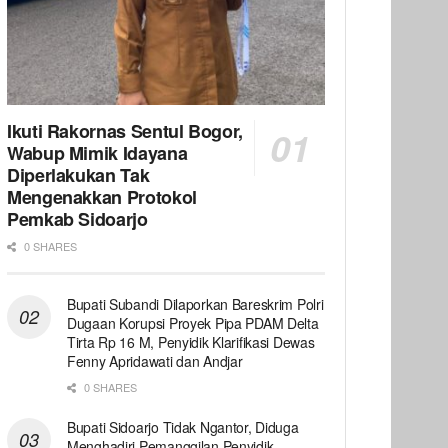
Ikuti Rakornas Sentul Bogor,
Wabup Mimik Idayana
Diperlakukan Tak
Mengenakkan Protokol
Pemkab Sidoarjo
0 SHARES
Bupati Subandi Dilaporkan Bareskrim Polri
Dugaan Korupsi Proyek Pipa PDAM Delta
Tirta Rp 16 M, Penyidik Klarifikasi Dewas
Fenny Apridawati dan Andjar
0 SHARES
Bupati Sidoarjo Tidak Ngantor, Diduga
Menghadiri Pemanggilan Penyidik