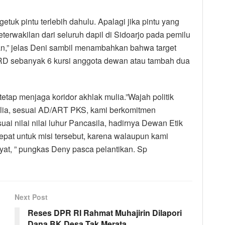
uk pintu terlebih dahulu. Apalagi jika pintu yang
keterwakilan dari seluruh dapil di Sidoarjo pada pemilu
an,” jelas Deni sambil menambahkan bahwa target
RD sebanyak 6 kursi anggota dewan atau tambah dua
tap menjaga koridor akhlak mulia.”Wajah politik
mulia, sesuai AD/ART PKS, kami berkomitmen
ai nilai nilai luhur Pancasila, hadirnya Dewan Etik
pat untuk misi tersebut, karena walaupun kami
yat, ” pungkas Deny pasca pelantikan. Sp
Next Post
Reses DPR RI Rahmat Muhajirin Dilapori
Dana BK Desa Tak Merata