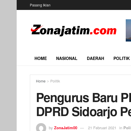
Pasang Iklan
HOME
NASIONAL
DAERAH
POLITIK
Home
Politik
Pengurus Baru PK
DPRD Sidoarjo P
by
ZonaJatim00
21 Februari 2021
in
Poli