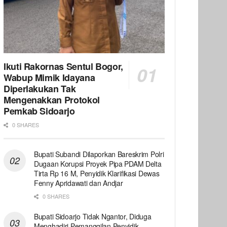
Ikuti Rakornas Sentul Bogor,
Wabup Mimik Idayana
Diperlakukan Tak
Mengenakkan Protokol
Pemkab Sidoarjo
0 SHARES
Bupati Subandi Dilaporkan Bareskrim Polri
Dugaan Korupsi Proyek Pipa PDAM Delta
Tirta Rp 16 M, Penyidik Klarifikasi Dewas
Fenny Apridawati dan Andjar
0 SHARES
Bupati Sidoarjo Tidak Ngantor, Diduga
Menghadiri Pemanggilan Penyidik