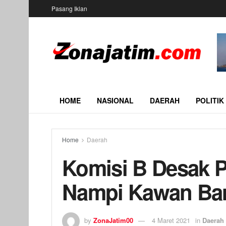
Pasang Iklan
HOME
NASIONAL
DAERAH
POLITIK
Home
Daerah
Komisi B Desak P
Nampi Kawan Ba
by
ZonaJatim00
4 Maret 2021
in
Daerah