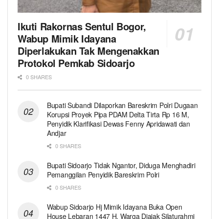
Ikuti Rakornas Sentul Bogor,
Wabup Mimik Idayana
Diperlakukan Tak Mengenakkan
Protokol Pemkab Sidoarjo
0 SHARES
Bupati Subandi Dilaporkan Bareskrim Polri Dugaan
Korupsi Proyek Pipa PDAM Delta Tirta Rp 16 M,
Penyidik Klarifikasi Dewas Fenny Apridawati dan
Andjar
0 SHARES
Bupati Sidoarjo Tidak Ngantor, Diduga Menghadiri
Pemanggilan Penyidik Bareskrim Polri
0 SHARES
Wabup Sidoarjo Hj Mimik Idayana Buka Open
House Lebaran 1447 H, Warga Diajak Silaturahmi