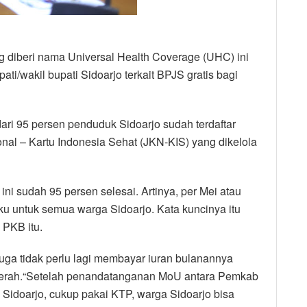
diberi nama Universal Health Coverage (UHC) ini
ati/wakil bupati Sidoarjo terkait BPJS gratis bagi
ri 95 persen penduduk Sidoarjo sudah terdaftar
al – Kartu Indonesia Sehat (JKN-KIS) yang dikelola
ni sudah 95 persen selesai. Artinya, per Mei atau
laku untuk semua warga Sidoarjo. Kata kuncinya itu
i PKB itu.
juga tidak perlu lagi membayar iuran bulanannya
aerah.“Setelah penandatanganan MoU antara Pemkab
idoarjo, cukup pakai KTP, warga Sidoarjo bisa