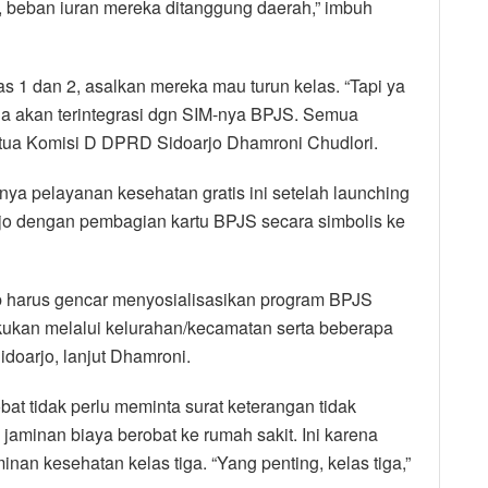
, beban iuran mereka ditanggung daerah,” imbuh
as 1 dan 2, asalkan mereka mau turun kelas. “Tapi ya
rga akan terintegrasi dgn SIM-nya BPJS. Semua
s Ketua Komisi D DPRD Sidoarjo Dhamroni Chudlori.
ya pelayanan kesehatan gratis ini setelah launching
o dengan pembagian kartu BPJS secara simbolis ke
b harus gencar menyosialisasikan program BPJS
lakukan melalui kelurahan/kecamatan serta beberapa
idoarjo, lanjut Dhamroni.
at tidak perlu meminta surat keterangan tidak
aminan biaya berobat ke rumah sakit. Ini karena
an kesehatan kelas tiga. “Yang penting, kelas tiga,”