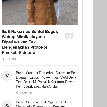
Ikuti Rakornas Sentul Bogor,
Wabup Mimik Idayana
Diperlakukan Tak
Mengenakkan Protokol
Pemkab Sidoarjo
0 SHARES
Bupati Subandi Dilaporkan Bareskrim Polri
Dugaan Korupsi Proyek Pipa PDAM Delta
Tirta Rp 16 M, Penyidik Klarifikasi Dewas
Fenny Apridawati dan Andjar
0 SHARES
Bupati Sidoarjo Tidak Ngantor, Diduga
Menghadiri Pemanggilan Penyidik