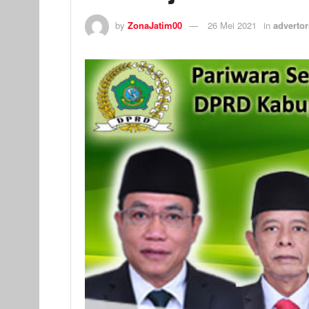
by
ZonaJatim00
26 Mei 2021
in
advertor