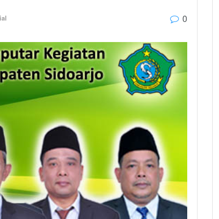
0
ial