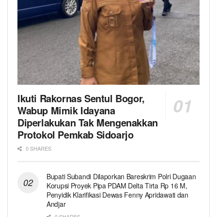
Ikuti Rakornas Sentul Bogor,
Wabup Mimik Idayana
Diperlakukan Tak Mengenakkan
Protokol Pemkab Sidoarjo
0 SHARES
Bupati Subandi Dilaporkan Bareskrim Polri Dugaan
Korupsi Proyek Pipa PDAM Delta Tirta Rp 16 M,
Penyidik Klarifikasi Dewas Fenny Apridawati dan
Andjar
0 SHARES