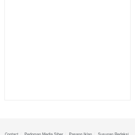
Contact
Pedoman Media Siber
Pasang Iklan
Susunan Redaksi