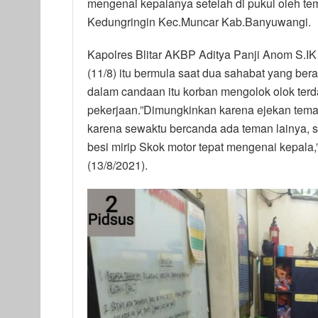
mengenai kepalanya setelah di pukul oleh t
Kedungringin Kec.Muncar Kab.Banyuwangi.
Kapolres Blitar AKBP Aditya Panji Anom S.I
(11/8) itu bermula saat dua sahabat yang bera
dalam candaan itu korban mengolok olok ter
pekerjaan.”Dimungkinkan karena ejekan teman
karena sewaktu bercanda ada teman lainya, sa
besi mirip Skok motor tepat mengenai kepala
(13/8/2021).