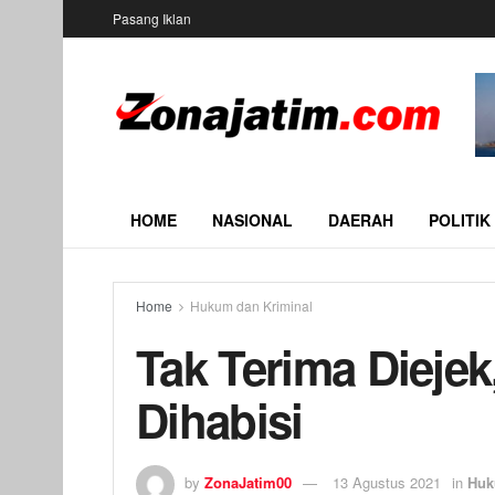
Pasang Iklan
HOME
NASIONAL
DAERAH
POLITIK
Home
Hukum dan Kriminal
Tak Terima Diejek
Dihabisi
by
ZonaJatim00
13 Agustus 2021
in
Huk