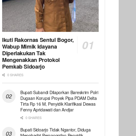
Ikuti Rakornas Sentul Bogor,
Wabup Mimik Idayana
Diperlakukan Tak
Mengenakkan Protokol
Pemkab Sidoarjo
0 SHARES
Bupati Subandi Dilaporkan Bareskrim Polri
Dugaan Korupsi Proyek Pipa PDAM Delta
Tirta Rp 16 M, Penyidik Klarifikasi Dewas
Fenny Apridawati dan Andjar
0 SHARES
Bupati Sidoarjo Tidak Ngantor, Diduga
Menghadiri Pemanggilan Penyidik