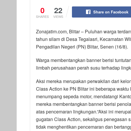
0
22
Share on Facebook
SHARES
VIEWS
Zonajatim.com, Blitar – Puluhan warga terda
tahun silam di Desa Tegalasri, Kecamatan Wli
Pengadilan Negeri (PN) Blitar, Senen (16/8).
Warga membentangkan banner berisi tuntutan
limbah perusahaan perah susu terhadap lingk
Aksi mereka merupakan perwakilan dari kelo
Class Action ke PN Blitar ini beberapa wakt
menumpang sepeda motor, mendatangi Kantor 
mereka membentangkan banner berisi penola
atas pencemaran lingkungan.”Aksi ini merup
gugatan Class Action, sekaligus penegasan 
tidak menghentikan pencemaran dan bertangg