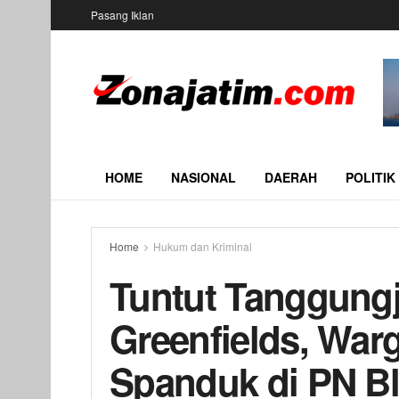
Pasang Iklan
HOME
NASIONAL
DAERAH
POLITIK
Home
Hukum dan Kriminal
Tuntut Tanggung
Greenfields, War
Spanduk di PN Bl