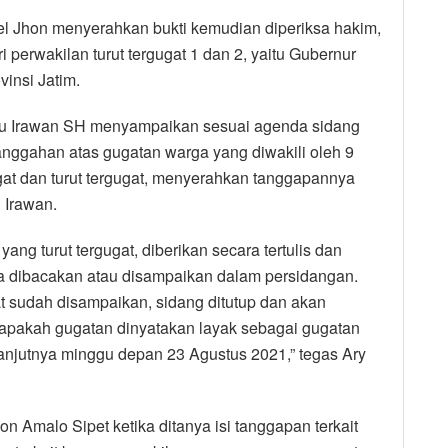
l Jhon menyerahkan bukti kemudian diperiksa hakim,
i perwakilan turut tergugat 1 dan 2, yaitu Gubernur
insi Jatim.
hyu Irawan SH menyampaikan sesuai agenda sidang
anggahan atas gugatan warga yang diwakili oleh 9
gat dan turut tergugat, menyerahkan tanggapannya
 Irawan.
ng turut tergugat, diberikan secara tertulis dan
a dibacakan atau disampaikan dalam persidangan.
at sudah disampaikan, sidang ditutup dan akan
apakah gugatan dinyatakan layak sebagai gugatan
lanjutnya minggu depan 23 Agustus 2021,” tegas Ary
n Amalo Sipet ketika ditanya isi tanggapan terkait