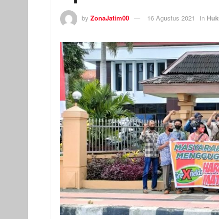
by
ZonaJatim00
16 Agustus 2021
in
Huk