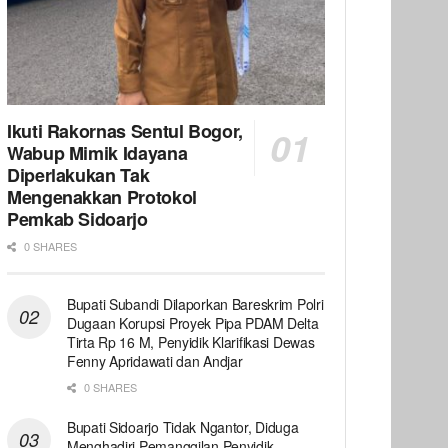
Ikuti Rakornas Sentul Bogor,
Wabup Mimik Idayana
Diperlakukan Tak
Mengenakkan Protokol
Pemkab Sidoarjo
0 SHARES
Bupati Subandi Dilaporkan Bareskrim Polri
Dugaan Korupsi Proyek Pipa PDAM Delta
Tirta Rp 16 M, Penyidik Klarifikasi Dewas
Fenny Apridawati dan Andjar
0 SHARES
Bupati Sidoarjo Tidak Ngantor, Diduga
Menghadiri Pemanggilan Penyidik