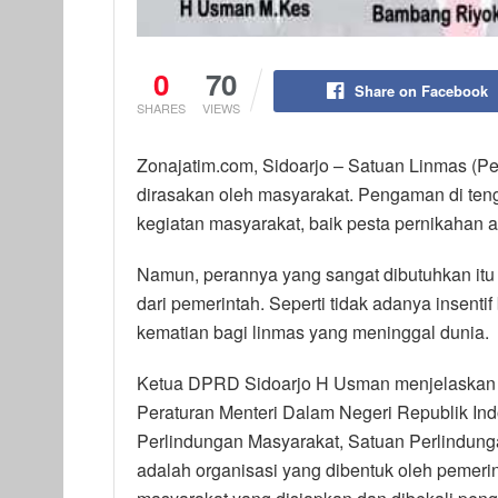
0
70
Share on Facebook
SHARES
VIEWS
Zonajatim.com, Sidoarjo – Satuan Linmas (P
dirasakan oleh masyarakat. Pengaman di teng
kegiatan masyarakat, baik pesta pernikahan a
Namun, perannya yang sangat dibutuhkan itu
dari pemerintah. Seperti tidak adanya insentif
kematian bagi linmas yang meninggal dunia.
Ketua DPRD Sidoarjo H Usman menjelaskan 
Peraturan Menteri Dalam Negeri Republik I
Perlindungan Masyarakat, Satuan Perlindung
adalah organisasi yang dibentuk oleh pemer