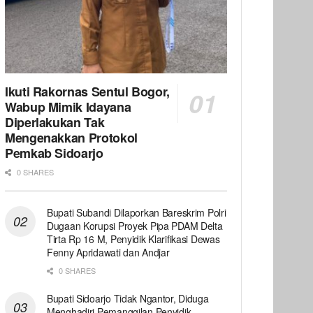
Ikuti Rakornas Sentul Bogor,
Wabup Mimik Idayana
Diperlakukan Tak
Mengenakkan Protokol
Pemkab Sidoarjo
0 SHARES
Bupati Subandi Dilaporkan Bareskrim Polri
Dugaan Korupsi Proyek Pipa PDAM Delta
Tirta Rp 16 M, Penyidik Klarifikasi Dewas
Fenny Apridawati dan Andjar
0 SHARES
Bupati Sidoarjo Tidak Ngantor, Diduga
Menghadiri Pemanggilan Penyidik