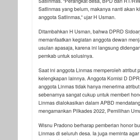
Satlinmas. “Perangkat desa, BPD dan RT/RW s
Satlinmas yang belum, makanya nanti akan kit
anggota Satlinmas,” ujar H Usman.
Ditambahkan H Usman, bahwa DPRD Sidoarjo
memanfaatkan kegiatan anggota dewan menj
usulan apasaja, karena ini langsung didenga
pemkab untuk solusinya.
Saat ini anggota Linmas memperoleh atribut 
kelengkapan lainnya. Anggota Komisi D DP
anggota Linmas tidak hanya menerima atribut 
sebenarnya sangat cukup untuk memberi hono
Linmas dialokasikan dalam APBD mendatang. 
mengamankan Pilkades 2022, Pemilihan Umum
Wisnu Pradono berharap pemberian honor bu
Linmas di seluruh desa. Ia juga meminta aga