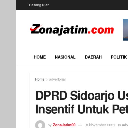
Pasang Iklan
HOME
NASIONAL
DAERAH
POLITIK
Home
advertorial
DPRD Sidoarjo U
Insentif Untuk P
by
ZonaJatim00
8 November 2021
in
adv