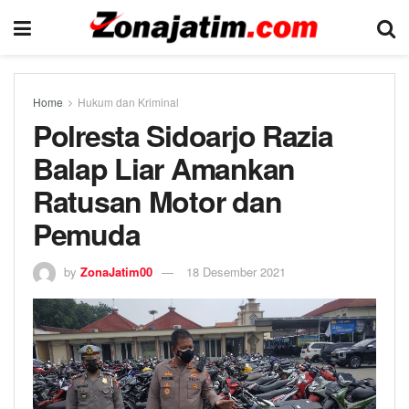
Home
Hukum dan Kriminal
Polresta Sidoarjo Razia
Balap Liar Amankan
Ratusan Motor dan
Pemuda
by
ZonaJatim00
18 Desember 2021