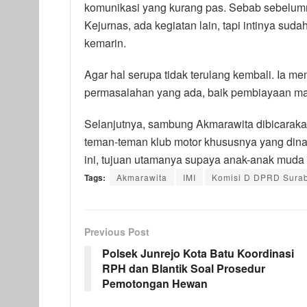
komunikasi yang kurang pas. Sebab sebelumn
Kejurnas, ada kegiatan lain, tapi intinya sud
kemarin.
Agar hal serupa tidak terulang kembali. Ia m
permasalahan yang ada, baik pembiayaan ma
Selanjutnya, sambung Akmarawita dibicarakan
teman-teman klub motor khususnya yang dina
ini, tujuan utamanya supaya anak-anak muda in
Tags:
Akmarawita
IMI
Komisi D DPRD Sura
Previous Post
Polsek Junrejo Kota Batu Koordinasi
RPH dan Blantik Soal Prosedur
Pemotongan Hewan