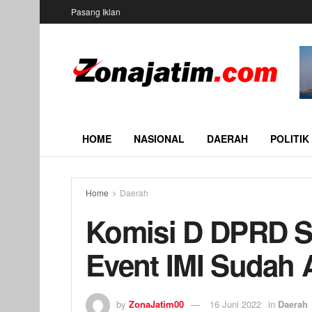
Pasang Iklan
HOME
NASIONAL
DAERAH
POLITIK
Home
Daerah
Komisi D DPRD S
Event IMI Sudah 
by
ZonaJatim00
16 Juni 2022
in
Daerah