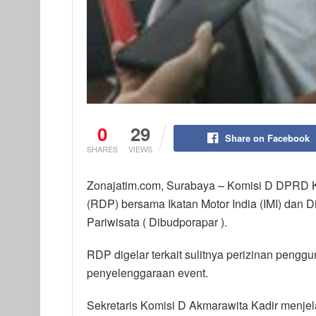
0
29
Share on Facebook
SHARES
VIEWS
Zonajatim.com, Surabaya – Komisi D DPRD K
(RDP) bersama Ikatan Motor India (IMI) dan
Pariwisata ( Dibudporapar ).
RDP digelar terkait sulitnya perizinan peng
penyelenggaraan event.
Sekretaris Komisi D Akmarawita Kadir menje