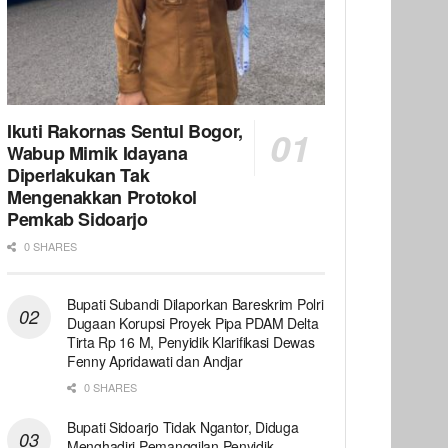
Ikuti Rakornas Sentul Bogor,
Wabup Mimik Idayana
Diperlakukan Tak
Mengenakkan Protokol
Pemkab Sidoarjo
0 SHARES
Bupati Subandi Dilaporkan Bareskrim Polri
Dugaan Korupsi Proyek Pipa PDAM Delta
Tirta Rp 16 M, Penyidik Klarifikasi Dewas
Fenny Apridawati dan Andjar
0 SHARES
Bupati Sidoarjo Tidak Ngantor, Diduga
Menghadiri Pemanggilan Penyidik