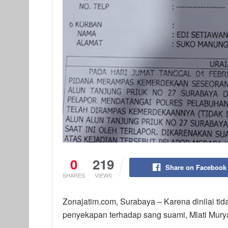
0
219
Share on Facebook
SHARES
VIEWS
Zonajatim.com, Surabaya – Karena dinilai ti
penyekapan terhadap sang suami, Mlati Mury