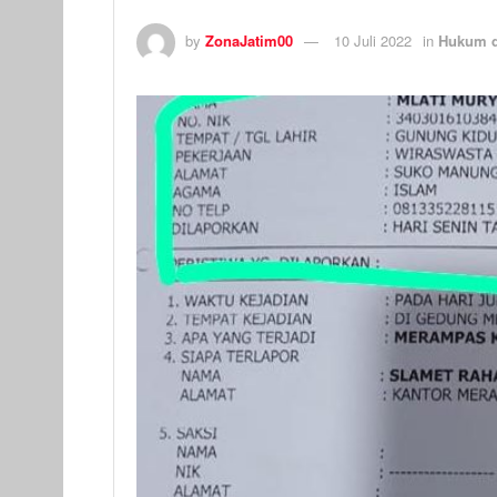
by
ZonaJatim00
10 Juli 2022
in
Hukum d