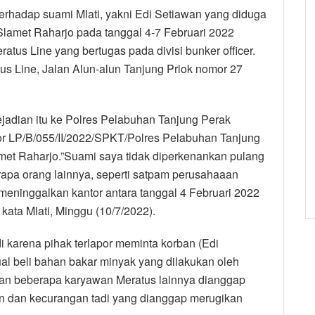
terhadap suami Mlati, yakni Edi Setiawan yang diduga
 Slamet Raharjo pada tanggal 4-7 Februari 2022
atus Line yang bertugas pada divisi bunker officer.
us Line, Jalan Alun-alun Tanjung Priok nomor 27
kejadian itu ke Polres Pelabuhan Tanjung Perak
r LP/B/055/II/2022/SPKT/Polres Pelabuhan Tanjung
met Raharjo.”Suami saya tidak diperkenankan pulang
apa orang lainnya, seperti satpam perusahaaan
 meninggalkan kantor antara tanggal 4 Februari 2022
kata Mlati, Minggu (10/7/2022).
i karena pihak terlapor meminta korban (Edi
l beli bahan bakar minyak yang dilakukan oleh
 dan beberapa karyawan Meratus lainnya dianggap
 dan kecurangan tadi yang dianggap merugikan