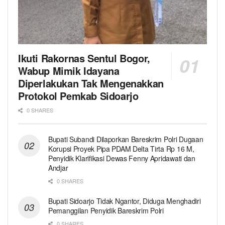
Ikuti Rakornas Sentul Bogor,
Wabup Mimik Idayana
Diperlakukan Tak Mengenakkan
Protokol Pemkab Sidoarjo
0 SHARES
Bupati Subandi Dilaporkan Bareskrim Polri Dugaan
Korupsi Proyek Pipa PDAM Delta Tirta Rp 16 M,
Penyidik Klarifikasi Dewas Fenny Apridawati dan
Andjar
0 SHARES
Bupati Sidoarjo Tidak Ngantor, Diduga Menghadiri
Pemanggilan Penyidik Bareskrim Polri
0 SHARES