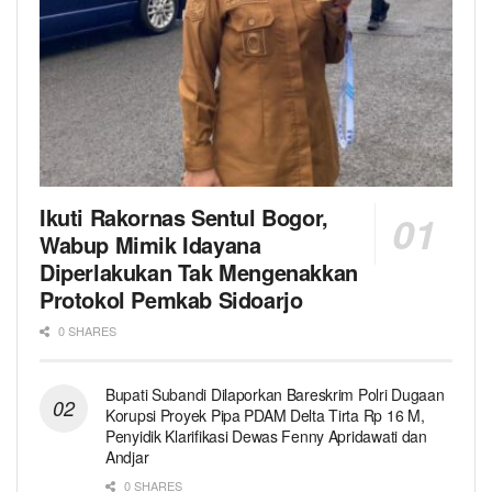
Ikuti Rakornas Sentul Bogor,
Wabup Mimik Idayana
Diperlakukan Tak Mengenakkan
Protokol Pemkab Sidoarjo
0 SHARES
Bupati Subandi Dilaporkan Bareskrim Polri Dugaan
Korupsi Proyek Pipa PDAM Delta Tirta Rp 16 M,
Penyidik Klarifikasi Dewas Fenny Apridawati dan
Andjar
0 SHARES