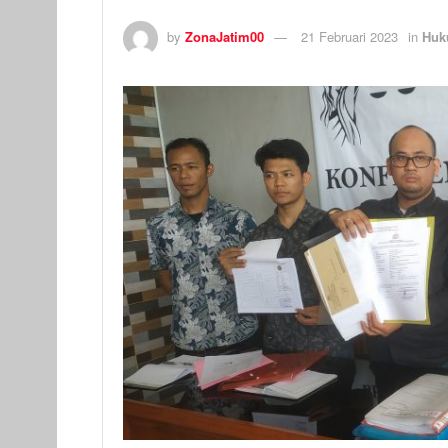
by
ZonaJatim00
21 Februari 2023
in
Huk