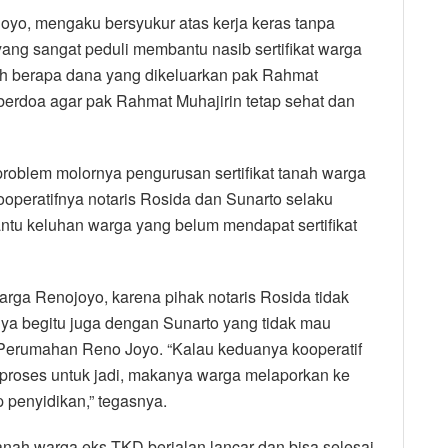
oyo, mengaku bersyukur atas kerja keras tanpa
ang sangat peduli membantu nasib sertifikat warga
dah berapa dana yang dikeluarkan pak Rahmat
erdoa agar pak Rahmat Muhajirin tetap sehat dan
oblem molornya pengurusan sertifikat tanah warga
operatifnya notaris Rosida dan Sunarto selaku
tu keluhan warga yang belum mendapat sertifikat
arga Renojoyo, karena pihak notaris Rosida tidak
ya begitu juga dengan Sunarto yang tidak mau
 Perumahan Reno Joyo. “Kalau keduanya kooperatif
iproses untuk jadi, makanya warga melaporkan ke
 penyidikan,” tegasnya.
tanah warga eks TKD berjalan lancar dan bisa selesai