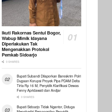
Ikuti Rakornas Sentul Bogor,
Wabup Mimik Idayana
Diperlakukan Tak
Mengenakkan Protokol
Pemkab Sidoarjo
0 SHARES
Bupati Subandi Dilaporkan Bareskrim Polri
Dugaan Korupsi Proyek Pipa PDAM Delta
Tirta Rp 16 M, Penyidik Klarifikasi Dewas
Fenny Apridawati dan Andjar
0 SHARES
Bupati Sidoarjo Tidak Ngantor, Diduga
Menghadiri Pemanggilan Penyidik