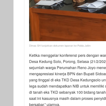
Dimas SH tunjukkan dokumen laporan ke Polda Jatim
Ketika menggelar konferensi pers dengan wa
Desa Kedung Solo, Porong, Selasa (21/2/20
sejumlah warga Perumahan Reno Joyo meneg
mengapresiasi kinerja BPN dan Bupati Sido
yang tinggal di eks TKD Desa Kedungsolo unt
lega sudah mendapatkan NIB untuk memiliki se
di tanah eks TKD sebanyak 100 bidang tanah
saat ini kasusnya masih dalam proses penyid
bersabar,” ujarnya.