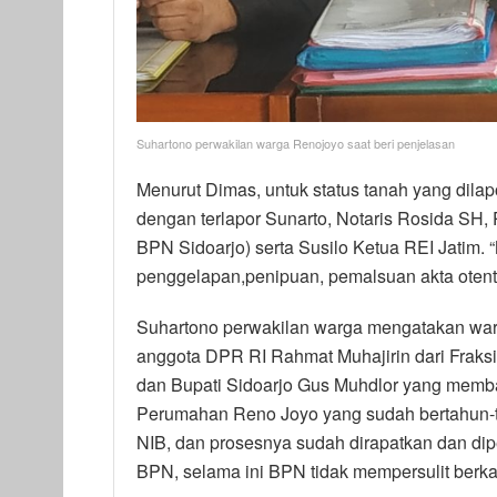
Suhartono perwakilan warga Renojoyo saat beri penjelasan
Menurut Dimas, untuk status tanah yang dilap
dengan terlapor Sunarto, Notaris Rosida SH,
BPN Sidoarjo) serta Susilo Ketua REI Jatim. 
penggelapan,penipuan, pemalsuan akta otent
Suhartono perwakilan warga mengatakan war
anggota DPR RI Rahmat Muhajirin dari Fraksi
dan Bupati Sidoarjo Gus Muhdlor yang memba
Perumahan Reno Joyo yang sudah bertahun
NIB, dan prosesnya sudah dirapatkan dan d
BPN, selama ini BPN tidak mempersulit berka