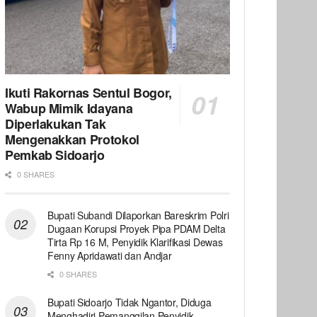
Ikuti Rakornas Sentul Bogor,
Wabup Mimik Idayana
Diperlakukan Tak
Mengenakkan Protokol
Pemkab Sidoarjo
0 SHARES
Bupati Subandi Dilaporkan Bareskrim Polri
Dugaan Korupsi Proyek Pipa PDAM Delta
Tirta Rp 16 M, Penyidik Klarifikasi Dewas
Fenny Apridawati dan Andjar
0 SHARES
Bupati Sidoarjo Tidak Ngantor, Diduga
Menghadiri Pemanggilan Penyidik