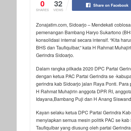
0
32
Share on Facebook
SHARES
VIEWS
Zonajatim.com, Sidoarjo – Mendekati coblosa
pemenangan Bambang Haryo Sukartono (BHS) 
konsolidasi internal secara intensif. “Kita 
BHS dan Taufiqulbar,” kata H Rahmat Muhaji
Gerindra Sidoarjo.
Dalam rangka pilkada 2020 DPC Partai Gerind
dengan ketua PAC Partai Gerindra se -kabupa
gerindra kab Sidoarjo jalan Raya Ponti. Para 
H Rahmat Muhajirin anggota DPR RI, anggota 
Idayana,Bambang Puji dan H Anang Siswand
Kayan selaku ketua DPC Partai Gerindra Ka
menyiapkan semua mesin politik PAC se kab
Taufiqulbar yang diusung oleh partai Gerindr