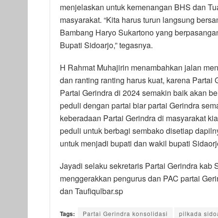
menjelaskan untuk kemenangan BHS dan Tuaf
masyarakat. “Kita harus turun langsung ber
Bambang Haryo Sukartono yang berpasangan 
Bupati Sidoarjo,” tegasnya.
H Rahmat Muhajirin menambahkan jalan menuj
dan ranting ranting harus kuat, karena Partai
Partai Gerindra di 2024 semakin baik akan be
peduli dengan partai biar partai Gerindra semak
keberadaan Partai Gerindra di masyarakat ki
peduli untuk berbagi sembako disetiap dapil
untuk menjadi bupati dan wakil bupati Sidaor
Jayadi selaku sekretaris Partai Gerindra kab
menggerakkan pengurus dan PAC partai Geri
dan Taufiqulbar.sp
Tags:
Partai Gerindra konsolidasi
pilkada sido