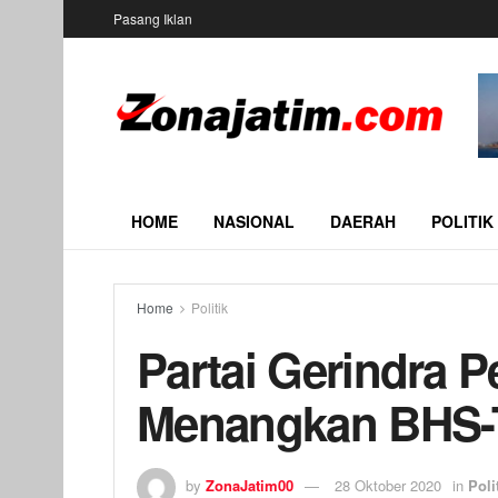
Pasang Iklan
HOME
NASIONAL
DAERAH
POLITIK
Home
Politik
Partai Gerindra P
Menangkan BHS-T
by
ZonaJatim00
28 Oktober 2020
in
Poli