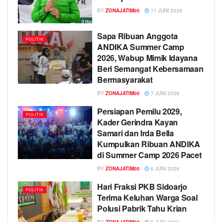
BY
ZONAJATIM00
11 JUNI 2026
Sapa Ribuan Anggota
POLITIK
ANDIKA Summer Camp
2026, Wabup Mimik Idayana
Beri Semangat Kebersamaan
Bermasyarakat
BY
ZONAJATIM00
7 JUNI 2026
Persiapan Pemilu 2029,
POLITIK
Kader Gerindra Kayan
Samari dan Irda Bella
Kumpulkan Ribuan ANDIKA
di Summer Camp 2026 Pacet
BY
ZONAJATIM00
6 JUNI 2026
Hari Fraksi PKB Sidoarjo
POLITIK
Terima Keluhan Warga Soal
Polusi Pabrik Tahu Krian
BY
ZONAJATIM00
5 JUNI 2026