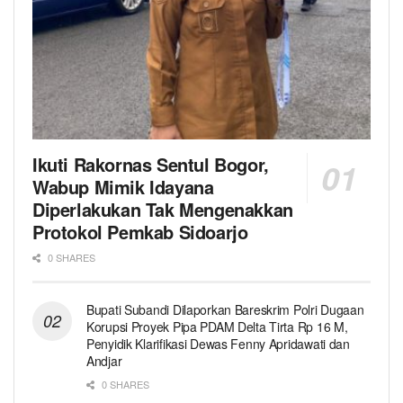
Ikuti Rakornas Sentul Bogor,
Wabup Mimik Idayana
Diperlakukan Tak Mengenakkan
Protokol Pemkab Sidoarjo
0 SHARES
Bupati Subandi Dilaporkan Bareskrim Polri Dugaan
Korupsi Proyek Pipa PDAM Delta Tirta Rp 16 M,
Penyidik Klarifikasi Dewas Fenny Apridawati dan
Andjar
0 SHARES