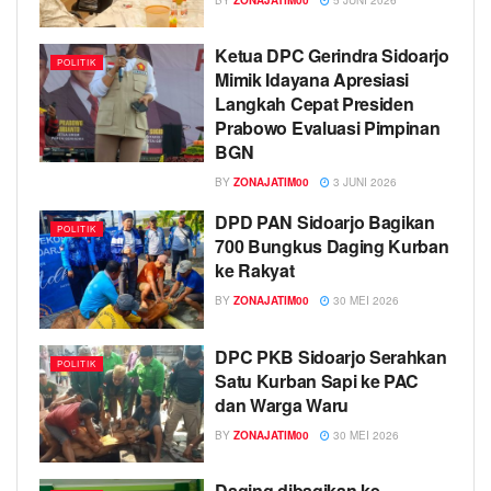
Ketua DPC Gerindra Sidoarjo
POLITIK
Mimik Idayana Apresiasi
Langkah Cepat Presiden
Prabowo Evaluasi Pimpinan
BGN
BY
ZONAJATIM00
3 JUNI 2026
DPD PAN Sidoarjo Bagikan
POLITIK
700 Bungkus Daging Kurban
ke Rakyat
BY
ZONAJATIM00
30 MEI 2026
DPC PKB Sidoarjo Serahkan
POLITIK
Satu Kurban Sapi ke PAC
dan Warga Waru
BY
ZONAJATIM00
30 MEI 2026
Daging dibagikan ke