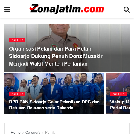
POLITIK
Organisasi Petani dan Para Petani
Sidoarjo Dukung Penuh Donz Muzakir
Menjadi Wakil Menteri Pertanian
POLITIK
POLITIK
DPD PAN Sidoarjo Gelar Pelantikan DPC dan
Wabup Mimi
Ratusan Relawan serta Rakerda
Partai Demo
Home
Category
Politik