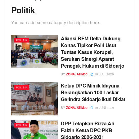
Politik
You can add some category description here.
Aliansi BEM Delta Dukung
POLITIK
Kortas Tipikor Polri Usut
Tuntas Kasus Korupsi,
Serukan Sinergi Aparat
Penegak Hukum di Sidoarjo
BY
ZONAJATIM00
10 JULI 2026
Ketua DPC Mimik Idayana
POLITIK
Berangkatkan 100 Laskar
Gerindra Sidoarjo Ikuti Diklat
BY
ZONAJATIM00
19 JUNI 2026
DPP Tetapkan Rizza Ali
POLITIK
Faizin Ketua DPC PKB
Sidoarjo 2026-2031