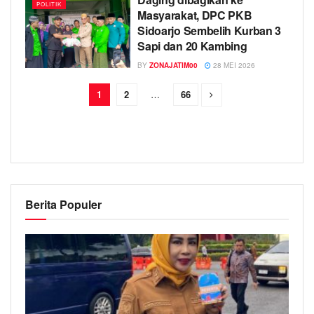
POLITIK
Masyarakat, DPC PKB
Sidoarjo Sembelih Kurban 3
Sapi dan 20 Kambing
BY
ZONAJATIM00
28 MEI 2026
1
2
…
66
Berita Populer