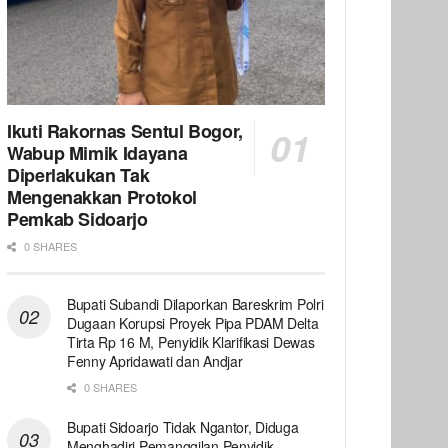
Ikuti Rakornas Sentul Bogor,
Wabup Mimik Idayana
Diperlakukan Tak
Mengenakkan Protokol
Pemkab Sidoarjo
0 SHARES
Bupati Subandi Dilaporkan Bareskrim Polri
Dugaan Korupsi Proyek Pipa PDAM Delta
Tirta Rp 16 M, Penyidik Klarifikasi Dewas
Fenny Apridawati dan Andjar
0 SHARES
Bupati Sidoarjo Tidak Ngantor, Diduga
Menghadiri Pemanggilan Penyidik