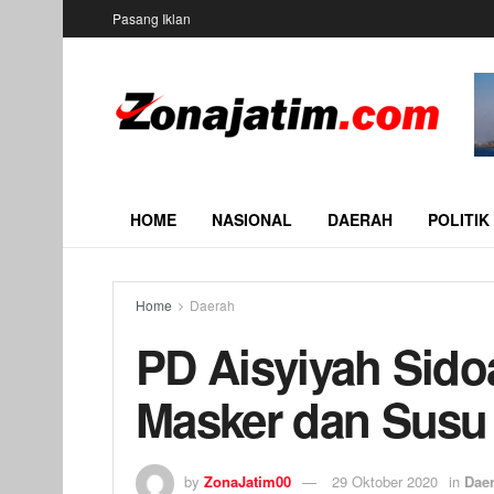
Pasang Iklan
HOME
NASIONAL
DAERAH
POLITIK
Home
Daerah
PD Aisyiyah Sido
Masker dan Susu 
by
ZonaJatim00
29 Oktober 2020
in
Dae