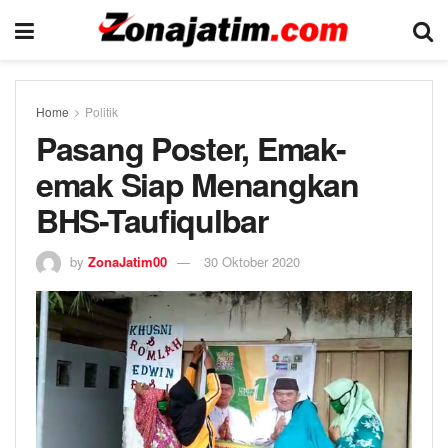
Home
Politik
Pasang Poster, Emak-
emak Siap Menangkan
BHS-Taufiqulbar
by
ZonaJatim00
30 Oktober 2020