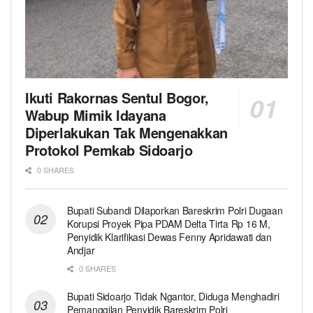
Ikuti Rakornas Sentul Bogor,
Wabup Mimik Idayana
Diperlakukan Tak Mengenakkan
Protokol Pemkab Sidoarjo
0 SHARES
Bupati Subandi Dilaporkan Bareskrim Polri Dugaan
Korupsi Proyek Pipa PDAM Delta Tirta Rp 16 M,
Penyidik Klarifikasi Dewas Fenny Apridawati dan
Andjar
0 SHARES
Bupati Sidoarjo Tidak Ngantor, Diduga Menghadiri
Pemanggilan Penyidik Bareskrim Polri