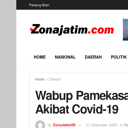
Pasang Iklan
HOME
NASIONAL
DAERAH
POLITIK
Home
Daerah
Wabup Pamekasan
Akibat Covid-19
by
ZonaJatim00
31 Desember 2020
in
D