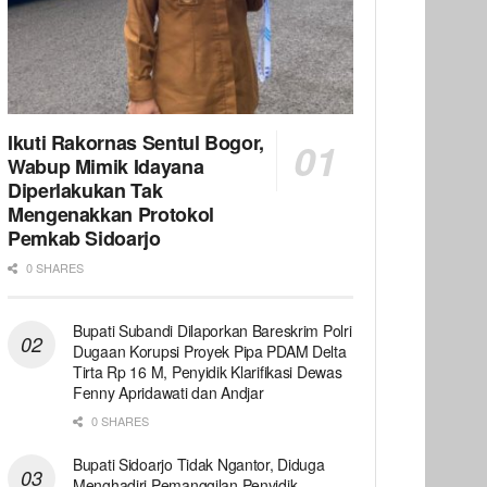
Ikuti Rakornas Sentul Bogor,
Wabup Mimik Idayana
Diperlakukan Tak
Mengenakkan Protokol
Pemkab Sidoarjo
0 SHARES
Bupati Subandi Dilaporkan Bareskrim Polri
Dugaan Korupsi Proyek Pipa PDAM Delta
Tirta Rp 16 M, Penyidik Klarifikasi Dewas
Fenny Apridawati dan Andjar
0 SHARES
Bupati Sidoarjo Tidak Ngantor, Diduga
Menghadiri Pemanggilan Penyidik