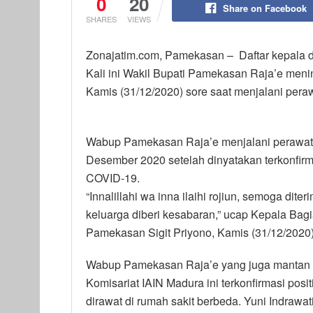
0
20
Share on Facebook
SHARES
VIEWS
Zonajatim.com, Pamekasan – Daftar kepala 
Kali ini Wakil Bupati Pamekasan Raja’e men
Kamis (31/12/2020) sore saat menjalani pera
Wabup Pamekasan Raja’e menjalani perawata
Desember 2020 setelah dinyatakan terkonfirma
COVID-19.
“Innalillahi wa inna ilaihi rojiun, semoga di
keluarga diberi kesabaran,” ucap Kepala Ba
Pamekasan Sigit Priyono, Kamis (31/12/2020)
Wabup Pamekasan Raja’e yang juga mantan
Komisariat IAIN Madura ini terkonfirmasi posi
dirawat di rumah sakit berbeda. Yuni Indrawa