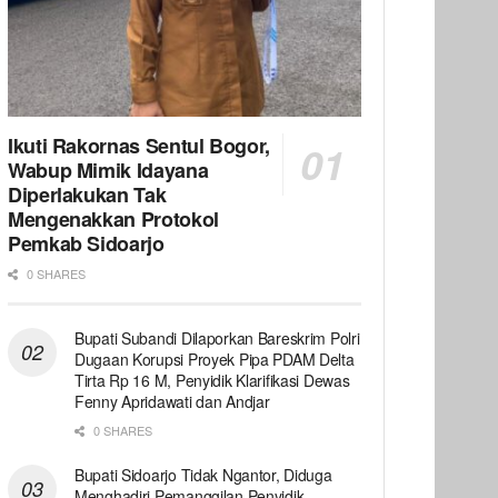
Ikuti Rakornas Sentul Bogor,
Wabup Mimik Idayana
Diperlakukan Tak
Mengenakkan Protokol
Pemkab Sidoarjo
0 SHARES
Bupati Subandi Dilaporkan Bareskrim Polri
Dugaan Korupsi Proyek Pipa PDAM Delta
Tirta Rp 16 M, Penyidik Klarifikasi Dewas
Fenny Apridawati dan Andjar
0 SHARES
Bupati Sidoarjo Tidak Ngantor, Diduga
Menghadiri Pemanggilan Penyidik