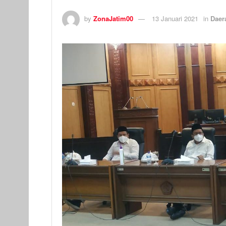
by
ZonaJatim00
13 Januari 2021
in
Daer