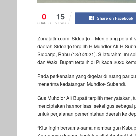
0
15
Share on Facebook
SHARES
VIEWS
Zonajatim.com, Sidoarjo – Menjelang pelant
daerah Sidoarjo terpilih H.Muhdlor Ali-H.S
Sidoarjo, Rabu (13/1/2021). Silaturahmi ini s
dan Wakil Bupati terpilih di Pilkada 2020 kema
Pada perkenalan yang digelar di ruang paripur
menerima kedatangan Muhdlor- Subandi.
Gus Muhdlor Ali Bupati terpilih menyatakan, tu
menciptakan harmonisasi sekaligus sebagai p
untuk perjalanan pemerintahan daerah ke de
“Kita ingin bersama-sama membangun Kabupat
Karenanya dengan kegiatan silatuhrahmi ini, 