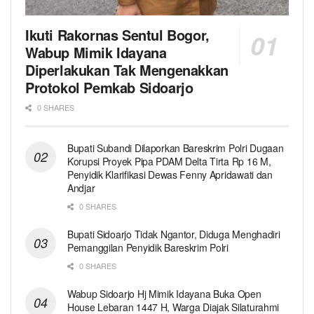
Ikuti Rakornas Sentul Bogor,
Wabup Mimik Idayana
Diperlakukan Tak Mengenakkan
Protokol Pemkab Sidoarjo
0 SHARES
Bupati Subandi Dilaporkan Bareskrim Polri Dugaan
Korupsi Proyek Pipa PDAM Delta Tirta Rp 16 M,
Penyidik Klarifikasi Dewas Fenny Apridawati dan
Andjar
0 SHARES
Bupati Sidoarjo Tidak Ngantor, Diduga Menghadiri
Pemanggilan Penyidik Bareskrim Polri
0 SHARES
Wabup Sidoarjo Hj Mimik Idayana Buka Open
House Lebaran 1447 H, Warga Diajak Silaturahmi