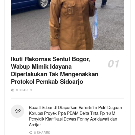
Ikuti Rakornas Sentul Bogor,
Wabup Mimik Idayana
Diperlakukan Tak Mengenakkan
Protokol Pemkab Sidoarjo
0 SHARES
Bupati Subandi Dilaporkan Bareskrim Polri Dugaan
Korupsi Proyek Pipa PDAM Delta Tirta Rp 16 M,
Penyidik Klarifikasi Dewas Fenny Apridawati dan
Andjar
0 SHARES