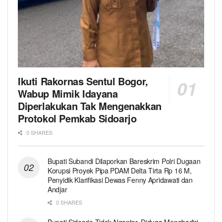
Ikuti Rakornas Sentul Bogor,
Wabup Mimik Idayana
Diperlakukan Tak Mengenakkan
Protokol Pemkab Sidoarjo
0 SHARES
Bupati Subandi Dilaporkan Bareskrim Polri Dugaan
Korupsi Proyek Pipa PDAM Delta Tirta Rp 16 M,
Penyidik Klarifikasi Dewas Fenny Apridawati dan
Andjar
0 SHARES
Bupati Sidoarjo Tidak Ngantor, Diduga Menghadiri