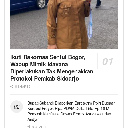
Ikuti Rakornas Sentul Bogor,
Wabup Mimik Idayana
Diperlakukan Tak Mengenakkan
Protokol Pemkab Sidoarjo
0 SHARES
Bupati Subandi Dilaporkan Bareskrim Polri Dugaan
Korupsi Proyek Pipa PDAM Delta Tirta Rp 16 M,
Penyidik Klarifikasi Dewas Fenny Apridawati dan
Andjar
0 SHARES