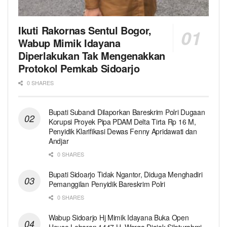
Ikuti Rakornas Sentul Bogor,
Wabup Mimik Idayana
Diperlakukan Tak Mengenakkan
Protokol Pemkab Sidoarjo
0 SHARES
Bupati Subandi Dilaporkan Bareskrim Polri Dugaan
Korupsi Proyek Pipa PDAM Delta Tirta Rp 16 M,
Penyidik Klarifikasi Dewas Fenny Apridawati dan
Andjar
0 SHARES
Bupati Sidoarjo Tidak Ngantor, Diduga Menghadiri
Pemanggilan Penyidik Bareskrim Polri
0 SHARES
Wabup Sidoarjo Hj Mimik Idayana Buka Open
House Lebaran 1447 H, Warga Diajak Silaturahmi