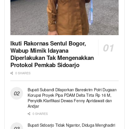
Ikuti Rakornas Sentul Bogor,
Wabup Mimik Idayana
Diperlakukan Tak Mengenakkan
Protokol Pemkab Sidoarjo
0 SHARES
Bupati Subandi Dilaporkan Bareskrim Polri Dugaan
Korupsi Proyek Pipa PDAM Delta Tirta Rp 16 M,
Penyidik Klarifikasi Dewas Fenny Apridawati dan
Andjar
0 SHARES
Bupati Sidoarjo Tidak Ngantor, Diduga Menghadiri