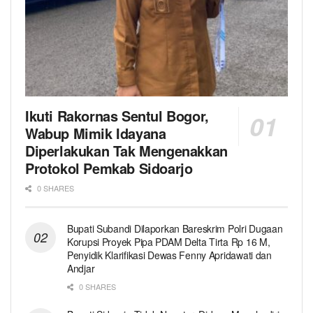
Ikuti Rakornas Sentul Bogor,
Wabup Mimik Idayana
Diperlakukan Tak Mengenakkan
Protokol Pemkab Sidoarjo
0 SHARES
Bupati Subandi Dilaporkan Bareskrim Polri Dugaan
Korupsi Proyek Pipa PDAM Delta Tirta Rp 16 M,
Penyidik Klarifikasi Dewas Fenny Apridawati dan
Andjar
0 SHARES