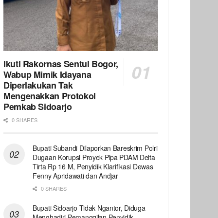
Ikuti Rakornas Sentul Bogor,
Wabup Mimik Idayana
Diperlakukan Tak
Mengenakkan Protokol
Pemkab Sidoarjo
0 SHARES
Bupati Subandi Dilaporkan Bareskrim Polri
Dugaan Korupsi Proyek Pipa PDAM Delta
Tirta Rp 16 M, Penyidik Klarifikasi Dewas
Fenny Apridawati dan Andjar
0 SHARES
Bupati Sidoarjo Tidak Ngantor, Diduga
Menghadiri Pemanggilan Penyidik