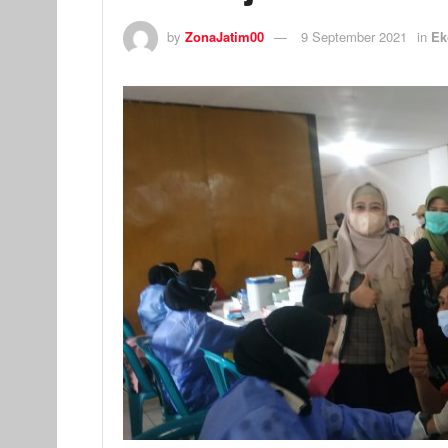
by
ZonaJatim00
9 September 2021
in
Ek