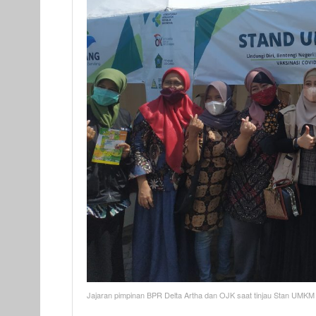
Jajaran pimpinan BPR Delta Artha dan OJK saat tinjau Stan UMKM