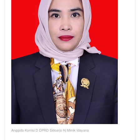
Anggota Komisi D DPRD Sidoarjo Hj Mimik Idayana