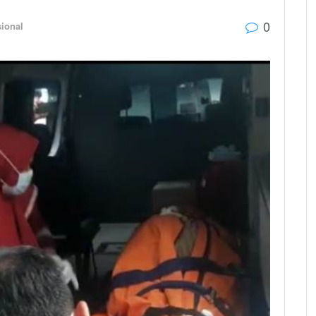
0
ional