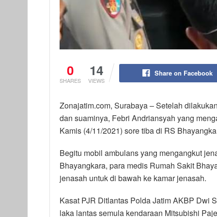
0
14
Share on Facebook
SHARES
VIEWS
Zonajatim.com, Surabaya – Setelah dilakukan
dan suaminya, Febri Andriansyah yang menga
Kamis (4/11/2021) sore tiba di RS Bhayangkar
Begitu mobil ambulans yang mengangkut jena
Bhayangkara, para medis Rumah Sakit Bhay
jenasah untuk di bawah ke kamar jenasah.
Kasat PJR Ditlantas Polda Jatim AKBP Dwi 
laka lantas semula kendaraan Mitsubishi Paje