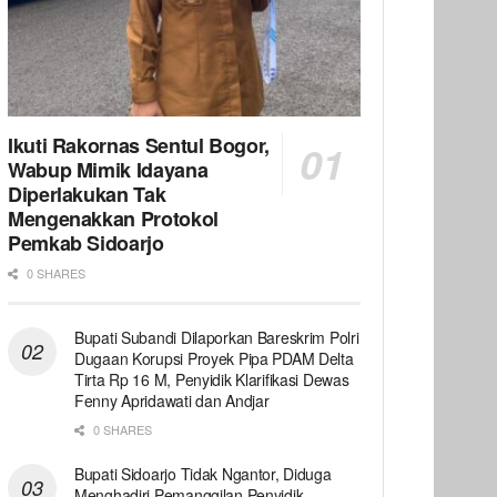
Ikuti Rakornas Sentul Bogor,
Wabup Mimik Idayana
Diperlakukan Tak
Mengenakkan Protokol
Pemkab Sidoarjo
0 SHARES
Bupati Subandi Dilaporkan Bareskrim Polri
Dugaan Korupsi Proyek Pipa PDAM Delta
Tirta Rp 16 M, Penyidik Klarifikasi Dewas
Fenny Apridawati dan Andjar
0 SHARES
Bupati Sidoarjo Tidak Ngantor, Diduga
Menghadiri Pemanggilan Penyidik