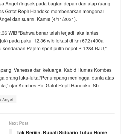
esa Angel ringsek pada bagian depan dan atap ruang
bes Gatot Repli Handoko membenarkan mengenai
Angel dan suami, Kamis (4/11/2021).
.36 WIB.”Bahwa benar telah terjadi laka lantas
njuk) pada pukul 12.36 wib lokasi di km 672+400a
u kendaraan Pajero sport putih nopol B 1284 BJU,”
umpangi Vanessa dan keluarga. Kabid Humas Kombes
iga orang luka-luka.”Penumpang meninggal dunia atas
a,” ujar Kombes Pol Gatot Repli Handoko. Sb
a Angel
Next Post
Tak Berijin, Bupati Sidoarjo Tutup Home