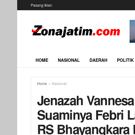
Pasang Iklan
HOME
NASIONAL
DAERAH
POLITIK
Home
Nasional
Jenazah Vannesa
Suaminya Febri L
RS Bhayangkara 