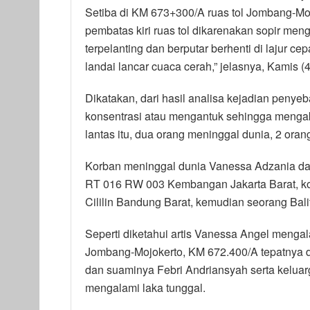
Setiba di KM 673+300/A ruas tol Jombang-Moj
pembatas kiri ruas tol dikarenakan sopir men
terpelanting dan berputar berhenti di lajur cep
landai lancar cuaca cerah,” jelasnya, Kamis (
Dikatakan, dari hasil analisa kejadian peny
konsentrasi atau mengantuk sehingga mengaki
lantas itu, dua orang meninggal dunia, 2 oran
Korban meninggal dunia Vanessa Adzania da
RT 016 RW 003 Kembangan Jakarta Barat, ko
Cililin Bandung Barat, kemudian seorang Bali
Seperti diketahui artis Vanessa Angel menga
Jombang-Mojokerto, KM 672.400/A tepatnya d
dan suaminya Febri Andriansyah serta kelua
mengalami laka tunggal.