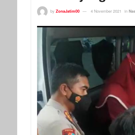
by
ZonaJatim00
4 November 2021
in
Nas