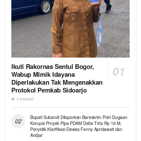
Ikuti Rakornas Sentul Bogor,
Wabup Mimik Idayana
Diperlakukan Tak Mengenakkan
Protokol Pemkab Sidoarjo
0 SHARES
Bupati Subandi Dilaporkan Bareskrim Polri Dugaan
Korupsi Proyek Pipa PDAM Delta Tirta Rp 16 M,
Penyidik Klarifikasi Dewas Fenny Apridawati dan
Andjar