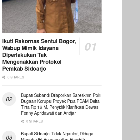
Ikuti Rakornas Sentul Bogor,
Wabup Mimik Idayana
Diperlakukan Tak
Mengenakkan Protokol
Pemkab Sidoarjo
0 SHARES
Bupati Subandi Dilaporkan Bareskrim Polri
Dugaan Korupsi Proyek Pipa PDAM Delta
Tirta Rp 16 M, Penyidik Klarifikasi Dewas
Fenny Apridawati dan Andjar
0 SHARES
Bupati Sidoarjo Tidak Ngantor, Diduga
Menghadiri Pemanggilan Penyidik