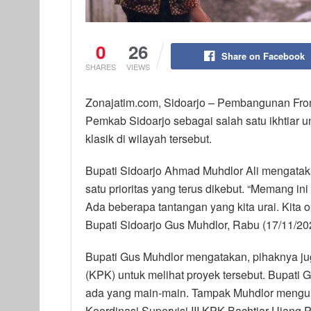
0
26
Share on Facebook
SHARES
VIEWS
Zonajatim.com, Sidoarjo – Pembangunan Fron
Pemkab Sidoarjo sebagai salah satu ikhtiar
klasik di wilayah tersebut.
Bupati Sidoarjo Ahmad Muhdlor Ali mengatak
satu prioritas yang terus dikebut. “Memang ini
Ada beberapa tantangan yang kita urai. Kita op
Bupati Sidoarjo Gus Muhdlor, Rabu (17/11/20
Bupati Gus Muhdlor mengatakan, pihaknya j
(KPK) untuk melihat proyek tersebut. Bupati 
ada yang main-main. Tampak Muhdlor mengun
Koordinasi Supervisi III KPK Bachtiar Ujang 