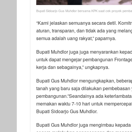
Bupati Sidoarjo Gus Muhdlor bersama KPK saat cek proyek pem
“Kami jelaskan semuanya secara detil. Komi
aturan, transparan, dan tidak ada yang melan
semua adalah uang rakyat,” paparnya.
Bupati Muhdlor juga juga menyarankan kepad
untuk dapat mengejar pembangunan Frontag
kerja dan sebagainya,” ungkapnya.
Bupati Gus Muhdlor mengungkapkan, bebera
tanah yang baru saja dilakukan pembebasan
pembangunan.”Seandainya ada keterlambatan
memakan waktu 7-10 hari untuk mempercepat 
Bupati Sidoarjo Gus Muhdlor.
Bupati Gus Muhdlor juga mengimbau kepada 