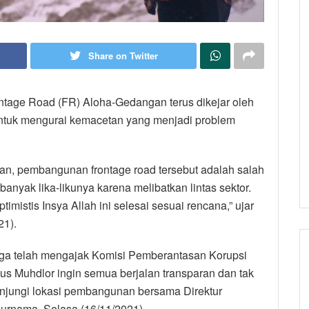
Share on Twitter
tage Road (FR) Aloha-Gedangan terus dikejar oleh
 untuk mengurai kemacetan yang menjadi problem
an, pembangunan frontage road tersebut adalah salah
 banyak lika-likunya karena melibatkan lintas sektor.
timistis Insya Allah ini selesai sesuai rencana,” ujar
21).
uga telah mengajak Komisi Pemberantasan Korupsi
Gus Muhdlor ingin semua berjalan transparan dan tak
jungi lokasi pembangunan bersama Direktur
Purnama, Selasa (16/11/2021).