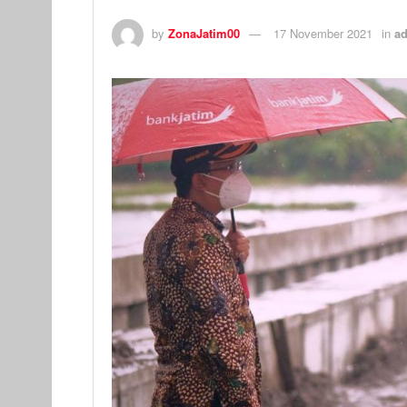
by
ZonaJatim00
17 November 2021
in
ad