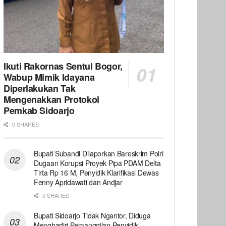
Ikuti Rakornas Sentul Bogor,
Wabup Mimik Idayana
Diperlakukan Tak
Mengenakkan Protokol
Pemkab Sidoarjo
0 SHARES
Bupati Subandi Dilaporkan Bareskrim Polri
Dugaan Korupsi Proyek Pipa PDAM Delta
Tirta Rp 16 M, Penyidik Klarifikasi Dewas
Fenny Apridawati dan Andjar
0 SHARES
Bupati Sidoarjo Tidak Ngantor, Diduga
Menghadiri Pemanggilan Penyidik