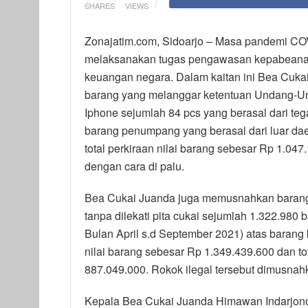
SHARES
VIEWS
Zonajatim.com, Sidoarjo – Masa pandemi CO
melaksanakan tugas pengawasan kepabeana
keuangan negara. Dalam kaitan ini Bea Cuka
barang yang melanggar ketentuan Undang-
Iphone sejumlah 84 pcs yang berasal dari t
barang penumpang yang berasal dari luar d
total perkiraan nilai barang sebesar Rp 1.04
dengan cara di palu.
Bea Cukai Juanda juga memusnahkan barang k
tanpa dilekati pita cukai sejumlah 1.322.980
Bulan April s.d September 2021) atas barang k
nilai barang sebesar Rp 1.349.439.600 dan to
887.049.000. Rokok ilegal tersebut dimusnah
Kepala Bea Cukai Juanda Himawan Indarjon