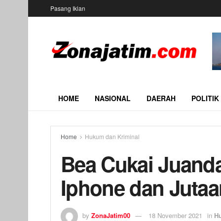
Pasang Iklan
HOME
NASIONAL
DAERAH
POLITIK
Home
Hukum dan Kriminal
Bea Cukai Juand
Iphone dan Jutaa
by
ZonaJatim00
18 November 2021
in
H