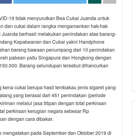
VID-19 tidak menyurutkan Bea Cukai Juanda untuk
n dan cukai dalam rangka mengamankan hak-hak
i Juanda berhasil melakukan penindakan atas barang-
Undang Kepabeanan dan Cukai yakni Handphone
egahan barang bawaan penumpang dari 10 penindakan
aerah pabean yaitu Singapura dan Hongkong dengan
7.150.000. Barang selundupan tersebut dihancurkan
ena cukai berupa hasil tembakau jenis sigaret yang
 batang yang berasal dari 451 penindakan (periode
iriman melalui jasa titipan dengan total perkiraan
tal perkiraan kerugian negara sebesar Rp
kan dengan cara dibakar.
o mengatakan pada September dan Oktober 2019 di