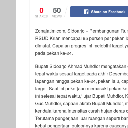
0
50
Share on Facebook
SHARES
VIEWS
Zonajatim.com, Sidoarjo – Pembangunan Ru
RSUD Krian mencapai 95 persen per pekan la
dimulai. Capaian progres ini melebihi target 
pada pekan ke-24.
Bupati Sidoarjo Ahmad Muhdlor mengatakan 
tepat waktu sesuai target pada akhir Desembe
lapangan hingga pekan ke-24, pekan lalu, cap
target. Saat ini pekerjaan memasuki pekan ke-
ini selesai tepat waktu,” ujar Bupati Muhdlor,
Gus Muhdlor, sapaan akrab Bupati Muhdlor, m
kendala karena intensitas curah hujan deras 
Terutama pengerjaan luar ruangan seperti ba
kebut pengerjaan outdor-nya karena cuacanya