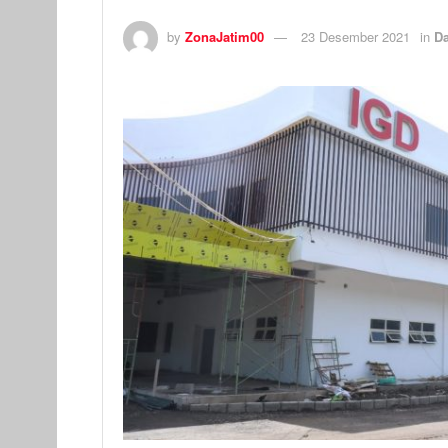
by
ZonaJatim00
23 Desember 2021
in
D