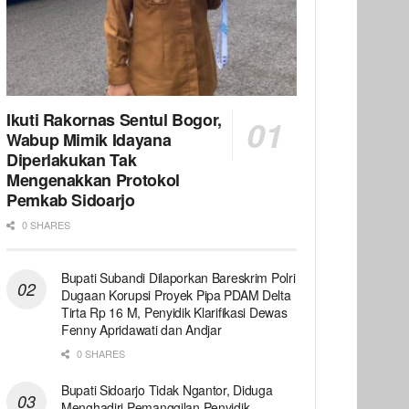
Ikuti Rakornas Sentul Bogor,
Wabup Mimik Idayana
Diperlakukan Tak
Mengenakkan Protokol
Pemkab Sidoarjo
0 SHARES
Bupati Subandi Dilaporkan Bareskrim Polri
Dugaan Korupsi Proyek Pipa PDAM Delta
Tirta Rp 16 M, Penyidik Klarifikasi Dewas
Fenny Apridawati dan Andjar
0 SHARES
Bupati Sidoarjo Tidak Ngantor, Diduga
Menghadiri Pemanggilan Penyidik