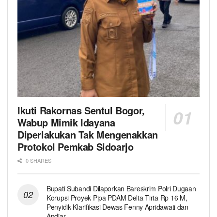
Ikuti Rakornas Sentul Bogor,
Wabup Mimik Idayana
Diperlakukan Tak Mengenakkan
Protokol Pemkab Sidoarjo
0 SHARES
Bupati Subandi Dilaporkan Bareskrim Polri Dugaan
Korupsi Proyek Pipa PDAM Delta Tirta Rp 16 M,
Penyidik Klarifikasi Dewas Fenny Apridawati dan
Andjar