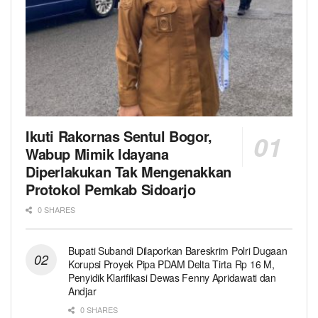
Ikuti Rakornas Sentul Bogor,
Wabup Mimik Idayana
Diperlakukan Tak Mengenakkan
Protokol Pemkab Sidoarjo
0 SHARES
Bupati Subandi Dilaporkan Bareskrim Polri Dugaan
Korupsi Proyek Pipa PDAM Delta Tirta Rp 16 M,
Penyidik Klarifikasi Dewas Fenny Apridawati dan
Andjar
0 SHARES