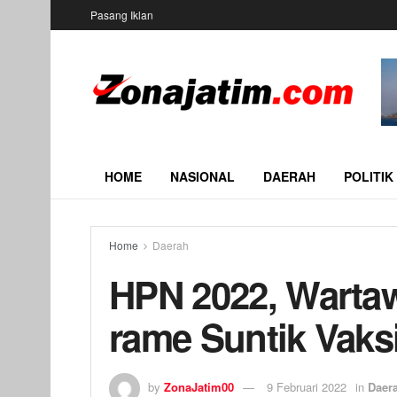
Pasang Iklan
HOME
NASIONAL
DAERAH
POLITIK
Home
Daerah
HPN 2022, Warta
rame Suntik Vaks
by
ZonaJatim00
9 Februari 2022
in
Daer