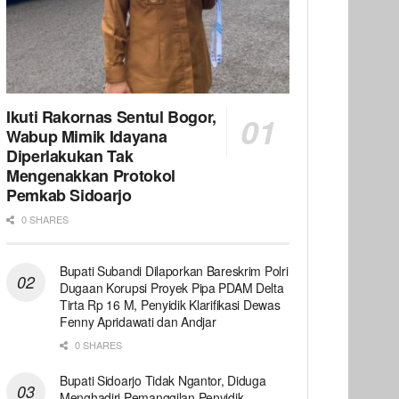
Ikuti Rakornas Sentul Bogor,
Wabup Mimik Idayana
Diperlakukan Tak
Mengenakkan Protokol
Pemkab Sidoarjo
0 SHARES
Bupati Subandi Dilaporkan Bareskrim Polri
Dugaan Korupsi Proyek Pipa PDAM Delta
Tirta Rp 16 M, Penyidik Klarifikasi Dewas
Fenny Apridawati dan Andjar
0 SHARES
Bupati Sidoarjo Tidak Ngantor, Diduga
Menghadiri Pemanggilan Penyidik