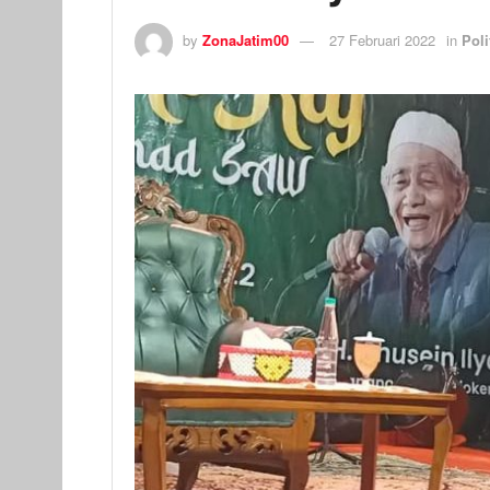
by
ZonaJatim00
27 Februari 2022
in
Poli