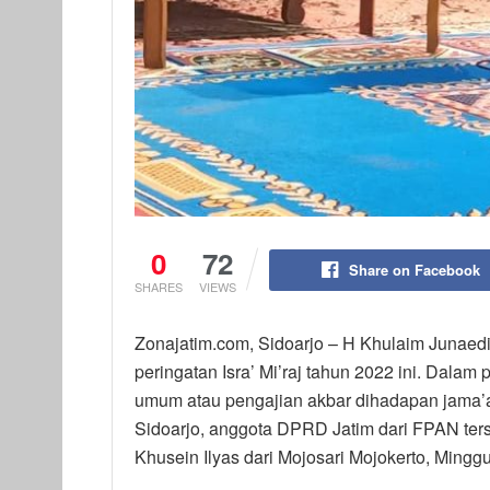
0
72
Share on Facebook
SHARES
VIEWS
Zonajatim.com, Sidoarjo – H Khulaim Junae
peringatan Isra’ Mi’raj tahun 2022 ini. Dalam
umum atau pengajian akbar dihadapan jama’a
Sidoarjo, anggota DPRD Jatim dari FPAN ter
Khusein Ilyas dari Mojosari Mojokerto, Minggu