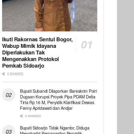
Ikuti Rakornas Sentul Bogor,
Wabup Mimik Idayana
Diperlakukan Tak
Mengenakkan Protokol
Pemkab Sidoarjo
0 SHARES
Bupati Subandi Dilaporkan Bareskrim Polri
Dugaan Korupsi Proyek Pipa PDAM Delta
Tirta Rp 16 M, Penyidik Klarifikasi Dewas
Fenny Apridawati dan Andjar
0 SHARES
Bupati Sidoarjo Tidak Ngantor, Diduga
Menghadiri Pemanggilan Penyidik