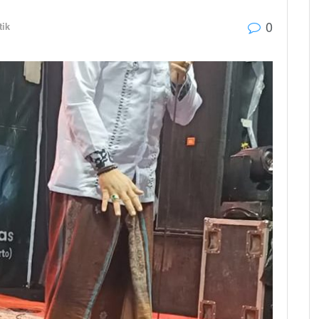
0
tik