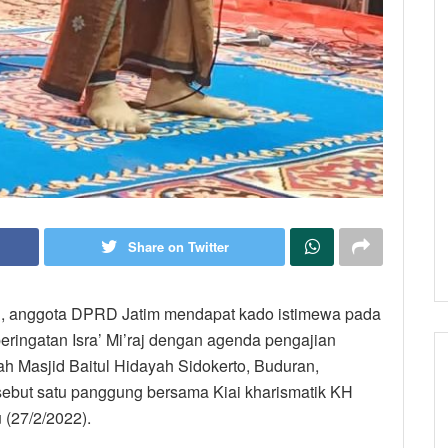
Share on Twitter
di, anggota DPRD Jatim mendapat kado istimewa pada
 peringatan Isra’ Mi’raj dengan agenda pengajian
h Masjid Baitul Hidayah Sidokerto, Buduran,
sebut satu panggung bersama Kiai kharismatik KH
 (27/2/2022).