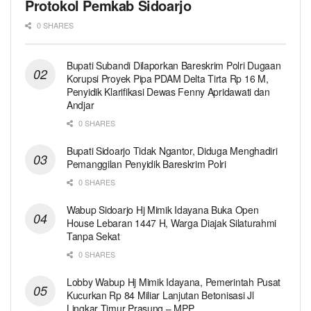
Protokol Pemkab Sidoarjo
0 SHARES
Bupati Subandi Dilaporkan Bareskrim Polri Dugaan
Korupsi Proyek Pipa PDAM Delta Tirta Rp 16 M,
Penyidik Klarifikasi Dewas Fenny Apridawati dan
Andjar
0 SHARES
Bupati Sidoarjo Tidak Ngantor, Diduga Menghadiri
Pemanggilan Penyidik Bareskrim Polri
0 SHARES
Wabup Sidoarjo Hj Mimik Idayana Buka Open
House Lebaran 1447 H, Warga Diajak Silaturahmi
Tanpa Sekat
0 SHARES
Lobby Wabup Hj Mimik Idayana, Pemerintah Pusat
Kucurkan Rp 84 Miliar Lanjutan Betonisasi Jl
Lingkar Timur Prasung – MPP