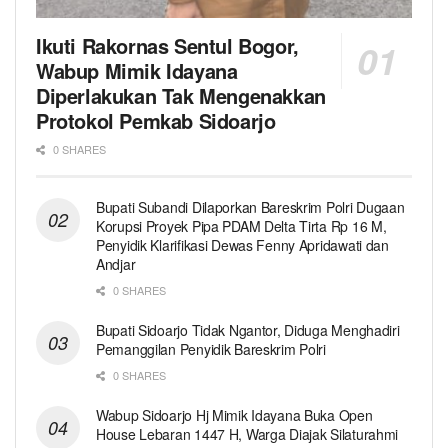
Ikuti Rakornas Sentul Bogor,
Wabup Mimik Idayana
Diperlakukan Tak Mengenakkan
Protokol Pemkab Sidoarjo
0 SHARES
Bupati Subandi Dilaporkan Bareskrim Polri Dugaan
Korupsi Proyek Pipa PDAM Delta Tirta Rp 16 M,
Penyidik Klarifikasi Dewas Fenny Apridawati dan
Andjar
0 SHARES
Bupati Sidoarjo Tidak Ngantor, Diduga Menghadiri
Pemanggilan Penyidik Bareskrim Polri
0 SHARES
Wabup Sidoarjo Hj Mimik Idayana Buka Open
House Lebaran 1447 H, Warga Diajak Silaturahmi