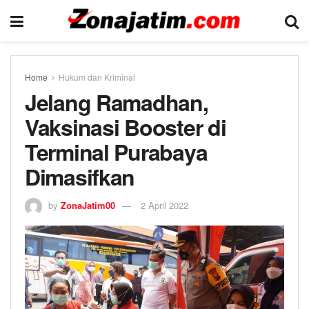
Home
Hukum dan Kriminal
Jelang Ramadhan,
Vaksinasi Booster di
Terminal Purabaya
Dimasifkan
by
ZonaJatim00
2 April 2022