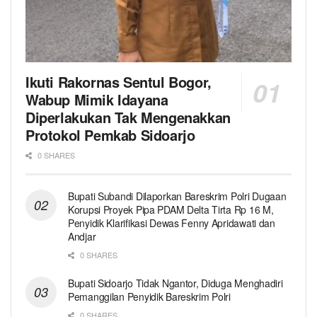
Ikuti Rakornas Sentul Bogor,
Wabup Mimik Idayana
Diperlakukan Tak Mengenakkan
Protokol Pemkab Sidoarjo
0 SHARES
Bupati Subandi Dilaporkan Bareskrim Polri Dugaan
Korupsi Proyek Pipa PDAM Delta Tirta Rp 16 M,
Penyidik Klarifikasi Dewas Fenny Apridawati dan
Andjar
0 SHARES
Bupati Sidoarjo Tidak Ngantor, Diduga Menghadiri
Pemanggilan Penyidik Bareskrim Polri
0 SHARES