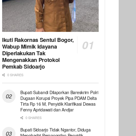
Ikuti Rakornas Sentul Bogor,
Wabup Mimik Idayana
Diperlakukan Tak
Mengenakkan Protokol
Pemkab Sidoarjo
0 SHARES
Bupati Subandi Dilaporkan Bareskrim Polri
Dugaan Korupsi Proyek Pipa PDAM Delta
Tirta Rp 16 M, Penyidik Klarifikasi Dewas
Fenny Apridawati dan Andjar
0 SHARES
Bupati Sidoarjo Tidak Ngantor, Diduga
Menghadiri Pemanggilan Penyidik