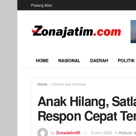
Pasang Iklan
HOME
NASIONAL
DAERAH
POLITIK
Home
Hukum dan Kriminal
Anak Hilang, Satl
Respon Cepat Te
by
ZonaJatim00
8 Juni 2022
in
Hukum d