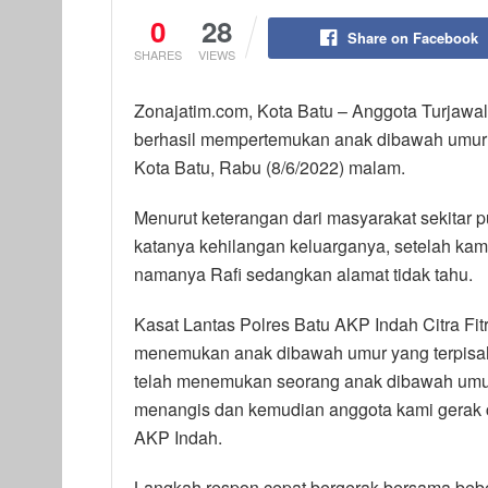
0
28
Share on Facebook
SHARES
VIEWS
Zonajatim.com, Kota Batu – Anggota Turjawali
berhasil mempertemukan anak dibawah umur d
Kota Batu, Rabu (8/6/2022) malam.
Menurut keterangan dari masyarakat sekitar 
katanya kehilangan keluarganya, setelah ka
namanya Rafi sedangkan alamat tidak tahu.
Kasat Lantas Polres Batu AKP Indah Citra Fi
menemukan anak dibawah umur yang terpisah 
telah menemukan seorang anak dibawah umur, 
menangis dan kemudian anggota kami gerak 
AKP Indah.
Langkah respon cepat bergerak bersama beber