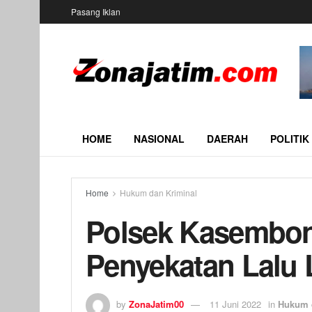
Pasang Iklan
HOME
NASIONAL
DAERAH
POLITIK
Home
Hukum dan Kriminal
Polsek Kasembo
Penyekatan Lalu 
by
ZonaJatim00
11 Juni 2022
in
Hukum 