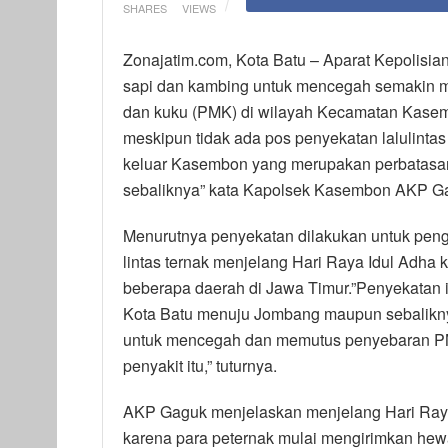
SHARES
VIEWS
Zonajatim.com, Kota Batu – Aparat Kepolisian
sapi dan kambing untuk mencegah semakin m
dan kuku (PMK) di wilayah Kecamatan Kase
meskipun tidak ada pos penyekatan lalulint
keluar Kasembon yang merupakan perbatasan
sebaliknya” kata Kapolsek Kasembon AKP Ga
Menurutnya penyekatan dilakukan untuk penge
lintas ternak menjelang Hari Raya Idul Adh
beberapa daerah di Jawa Timur.”Penyekatan itu
Kota Batu menuju Jombang maupun sebaliknya
untuk mencegah dan memutus penyebaran PM
penyakit itu,” tuturnya.
AKP Gaguk menjelaskan menjelang Hari Raya I
karena para peternak mulai mengirimkan hew