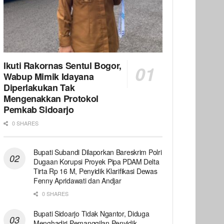
Ikuti Rakornas Sentul Bogor,
Wabup Mimik Idayana
Diperlakukan Tak
Mengenakkan Protokol
Pemkab Sidoarjo
0 SHARES
Bupati Subandi Dilaporkan Bareskrim Polri
Dugaan Korupsi Proyek Pipa PDAM Delta
Tirta Rp 16 M, Penyidik Klarifikasi Dewas
Fenny Apridawati dan Andjar
0 SHARES
Bupati Sidoarjo Tidak Ngantor, Diduga
Menghadiri Pemanggilan Penyidik