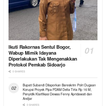
Ikuti Rakornas Sentul Bogor,
Wabup Mimik Idayana
Diperlakukan Tak Mengenakkan
Protokol Pemkab Sidoarjo
0 SHARES
Bupati Subandi Dilaporkan Bareskrim Polri Dugaan
Korupsi Proyek Pipa PDAM Delta Tirta Rp 16 M,
Penyidik Klarifikasi Dewas Fenny Apridawati dan
Andjar
0 SHARES