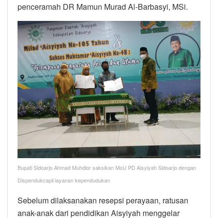
penceramah DR Mamun Murad Al-Barbasyi, MSi.
Bupati Sidoarjo Ahmad Muhdlor saksikan MoU PD Aisyiyah Sidoarjo dengan
Dispendukcapil layanan kependudukan
Sebelum dilaksanakan resepsi perayaan, ratusan
anak-anak dari pendidikan Aisyiyah menggelar