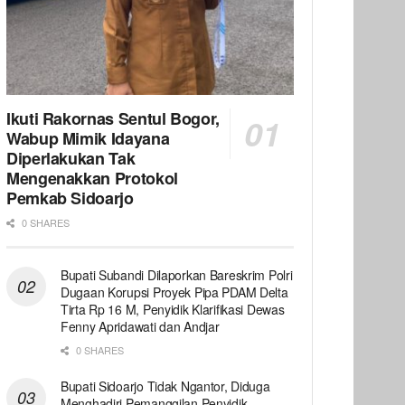
Ikuti Rakornas Sentul Bogor,
Wabup Mimik Idayana
Diperlakukan Tak
Mengenakkan Protokol
Pemkab Sidoarjo
0 SHARES
Bupati Subandi Dilaporkan Bareskrim Polri
Dugaan Korupsi Proyek Pipa PDAM Delta
Tirta Rp 16 M, Penyidik Klarifikasi Dewas
Fenny Apridawati dan Andjar
0 SHARES
Bupati Sidoarjo Tidak Ngantor, Diduga
Menghadiri Pemanggilan Penyidik