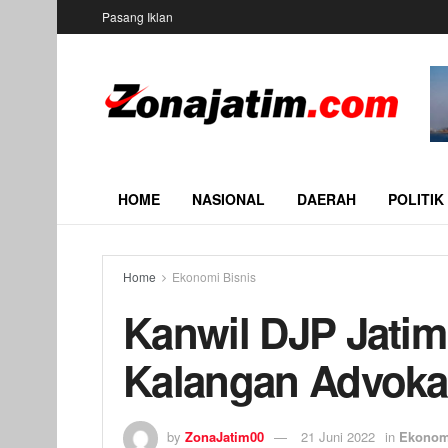
Pasang Iklan
HOME
NASIONAL
DAERAH
POLITIK
Home
Ekonomi Bisnis
Kanwil DJP Jatim 
Kalangan Advoka
by
ZonaJatim00
21 Juni 2022
in
Ekonom