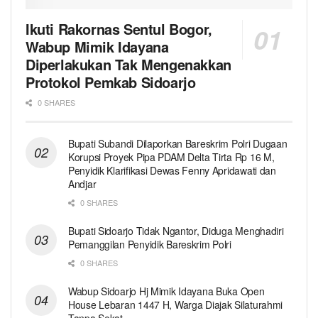
Ikuti Rakornas Sentul Bogor,
Wabup Mimik Idayana
Diperlakukan Tak Mengenakkan
Protokol Pemkab Sidoarjo
0 SHARES
Bupati Subandi Dilaporkan Bareskrim Polri Dugaan
Korupsi Proyek Pipa PDAM Delta Tirta Rp 16 M,
Penyidik Klarifikasi Dewas Fenny Apridawati dan
Andjar
0 SHARES
Bupati Sidoarjo Tidak Ngantor, Diduga Menghadiri
Pemanggilan Penyidik Bareskrim Polri
0 SHARES
Wabup Sidoarjo Hj Mimik Idayana Buka Open
House Lebaran 1447 H, Warga Diajak Silaturahmi
Tanpa Sekat